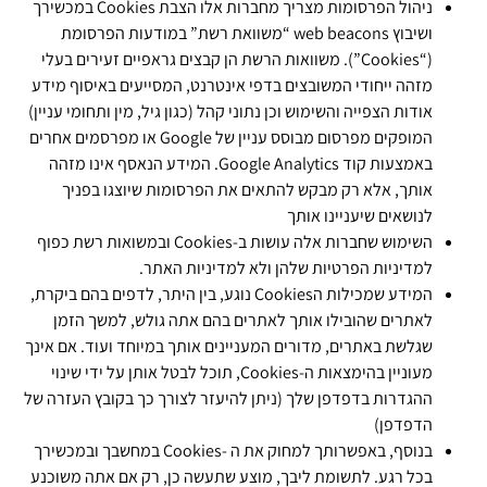
ניהול הפרסומות מצריך מחברות אלו הצבת Cookies במכשירך
ושיבוץ web beacons “משוואת רשת” במודעות הפרסומת
(“Cookies”). משוואות הרשת הן קבצים גראפיים זעירים בעלי
מזהה ייחודי המשובצים בדפי אינטרנט, המסייעים באיסוף מידע
אודות הצפייה והשימוש וכן נתוני קהל (כגון גיל, מין ותחומי עניין)
המופקים מפרסום מבוסס עניין של Google או מפרסמים אחרים
באמצעות קוד Google Analytics. המידע הנאסף אינו מזהה
אותך, אלא רק מבקש להתאים את הפרסומות שיוצגו בפניך
לנושאים שיעניינו אותך
השימוש שחברות אלה עושות ב-Cookies ובמשואות רשת כפוף
למדיניות הפרטיות שלהן ולא למדיניות האתר.
המידע שמכילות הCookies נוגע, בין היתר, לדפים בהם ביקרת,
לאתרים שהובילו אותך לאתרים בהם אתה גולש, למשך הזמן
שגלשת באתרים, מדורים המעניינים אותך במיוחד ועוד. אם אינך
מעוניין בהימצאות ה-Cookies, תוכל לבטל אותן על ידי שינוי
ההגדרות בדפדפן שלך (ניתן להיעזר לצורך כך בקובץ העזרה של
הדפדפן)
בנוסף, באפשרותך למחוק את ה -Cookies במחשבך ובמכשירך
בכל רגע. לתשומת ליבך, מוצע שתעשה כן, רק אם אתה משוכנע