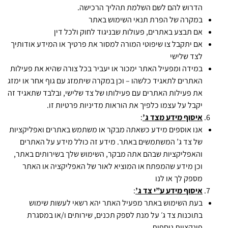
הדרוש להם לשם השלמת תהליך הרכישה.
במקרה של הפרת תנאי השימוש באתר
אם תבצע באתרים, פעולות שבניגוד לחוק ולכל דין
אם יתקבל צו שיפוטי המורה למסור את פרטיך או המידע אודותיך
לצד שלישי
במידה ומפעיל האתר ימכור או יעביר בכל צורה שהיא את פעילות
האתרים לתאגיד כלשהו – וכן במקרה שיתמזג עם גוף אחר או ימזג
את פעילות האתרים עם פעילותו של צד שלישי, ובלבד שתאגיד זה
יקבל על עצמו כלפיך את הוראות מדיניות פרטיות זו.
איסוף מידע מצד ג
’
:
אנו אוספים מידע כשאתה מבקר או משתמש באתרים ואפליקציות
של צד ג’ המשתמשים באתר. מידע זה כולל מידע על האתרים
והאפליקציות שבהם אתה מבקר, השימוש שלך בשירותים באתר,
וכן מידע שהמפתח או המוציא לאור של האפליקציה או האתר
מספק לך או לנו
איסוף מידע ע”י צד ג
’
:
בעת השימוש באתר מפעיל האתר יהא רשאי לעשות שימוש
בתוכנות צד ג׳ על מנת לספק תכנים, שירותים ו/או במסגרת
פונקציות נוספות